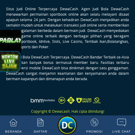
Situs Judi Online Terpercaya
DewaCash
. Agen Judi Bola DewaCash
menawarkan permainan sportbook online akan selalu melayani disaat
apapun selama 24 jam. Dengan kehadiran DewaCash menjadikan anda
semakin mudah untuk melakukan transaksi judi online serta memberikan
anda pengalaman berbeda dalam bermain judi. DewaCash menyediakan
taruhan game online terbaik dengan berbagai pilihan yang beragam
seperti Sportbook, Idnlive, Slots, Live Casino, Tembak ikan,Bolatangkas,
Togel, E-sports dan Poker.
Agen Judi Bola DewaCash Terpercaya. DewaCash Bandar Terbaik se-Asia
memberikan banyak bonus termasuk member baru. Fasilitas terbaru
aplikasi versi mobile DewaCash bisa dinikmati dengan satu genggaman.
DewaCash sangat menjamin keamanan dan kenyamanan anda dalam
bermain kapanpun dan dimanapun anda berada.
Copyright © Dewacash. Hak cipta dilindungi
BERANDA
DAFTAR
PROMOSI
LIVE CHAT