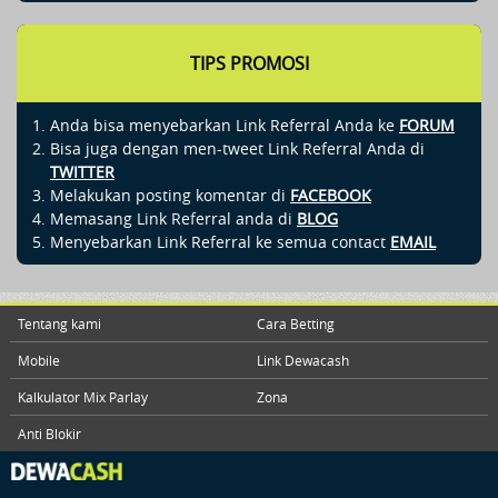
TIPS PROMOSI
Anda bisa menyebarkan Link Referral Anda ke
FORUM
Bisa juga dengan men-tweet Link Referral Anda di
TWITTER
Melakukan posting komentar di
FACEBOOK
Memasang Link Referral anda di
BLOG
Menyebarkan Link Referral ke semua contact
EMAIL
Tentang kami
Cara Betting
Mobile
Link Dewacash
Kalkulator Mix Parlay
Zona
Anti Blokir