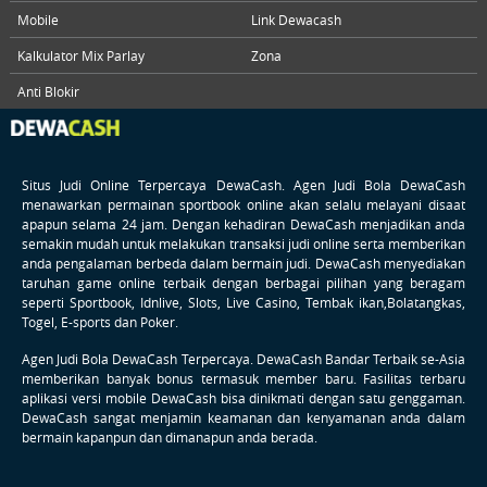
Mobile
Link Dewacash
Kalkulator Mix Parlay
Zona
Anti Blokir
Situs Judi Online Terpercaya
DewaCash
. Agen Judi Bola DewaCash
menawarkan permainan sportbook online akan selalu melayani disaat
apapun selama 24 jam. Dengan kehadiran DewaCash menjadikan anda
semakin mudah untuk melakukan transaksi judi online serta memberikan
anda pengalaman berbeda dalam bermain judi. DewaCash menyediakan
taruhan game online terbaik dengan berbagai pilihan yang beragam
seperti Sportbook, Idnlive, Slots, Live Casino, Tembak ikan,Bolatangkas,
Togel, E-sports dan Poker.
Agen Judi Bola DewaCash Terpercaya. DewaCash Bandar Terbaik se-Asia
memberikan banyak bonus termasuk member baru. Fasilitas terbaru
aplikasi versi mobile DewaCash bisa dinikmati dengan satu genggaman.
DewaCash sangat menjamin keamanan dan kenyamanan anda dalam
bermain kapanpun dan dimanapun anda berada.