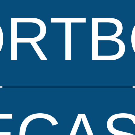
ORT
Arcade
Promosi
Referral
VIP
Member
Lainnya
VERSI DESKTOP
©
DEWACASH
Situs
Website
Bandar
Agen
Taruhan