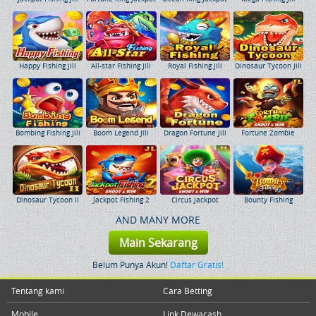
Arcade
Happy Fishing Jili
All-star Fishing Jili
Royal Fishing Jili
Dinosaur Tycoon Jili
Promosi
Referral
VIP
Bombing Fishing Jili
Boom Legend Jili
Dragon Fortune Jili
Fortune Zombie
Member
Lainnya
VERSI DESKTOP
Dinosaur Tycoon II
Jackpot Fishing 2
Circus Jackpot
Bounty Fishing
AND MANY MORE
©
Main Sekarang
DEWACASH
Situs
Belum Punya Akun!
Daftar Gratis!
Website
Bandar
Tentang kami
Cara Betting
Agen
Taruhan
Mobile
Link Dewacash