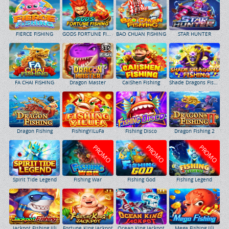
Live Casino
FIERCE FISHING
GODS FORTUNE FISHING
BAO CHUAN FISHING
STAR HUNTER
Poker
PROMO
Slots
PROMO
FA CHAI FISHING
Dragon Master
CaiShen Fishing
Shade Dragons Fishing
IDN Live
Togel
Dragon Fishing
FishingYiLuFa
Fishing Disco
Dragon Fishing 2
PROMO
PROMO
PROMO
PROMO
Elottery
Spirit Tide Legend
Fishing War
Fishing God
Fishing Legend
Tangkas
PROMO
Tembak Ikan
Jackpot Fishing Jili
Fortune King Jackpot
Ocean King Jackpot
Mega Fishing Jili