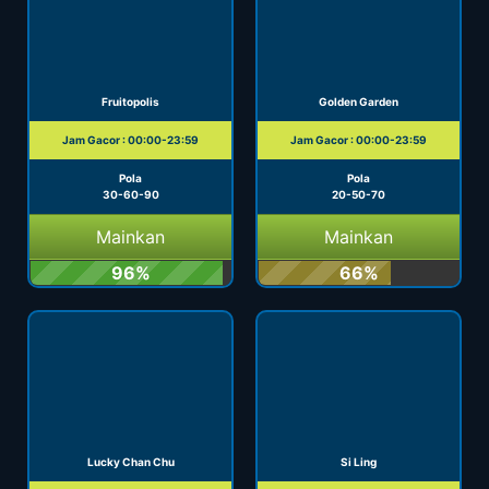
Fruitopolis
Golden Garden
Jam Gacor : 00:00-23:59
Jam Gacor : 00:00-23:59
Pola
Pola
30-60-90
20-50-70
Mainkan
Mainkan
96%
66%
Lucky Chan Chu
Si Ling