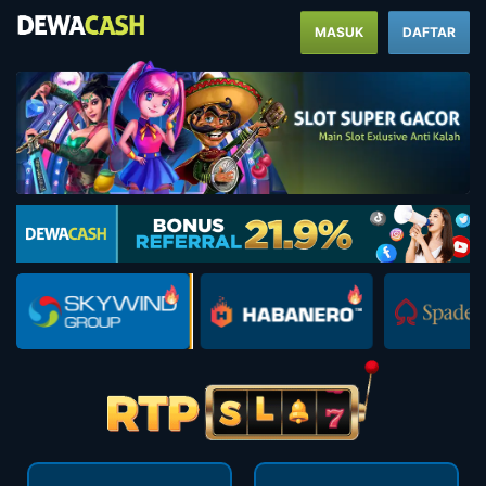
MASUK
DAFTAR