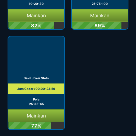
10-20-30
25-75-100
Mainkan
Mainkan
82%
89%
Devil Joker Slots
Jam Gacor : 00:00-23:59
Pola
25-35-45
Mainkan
77%