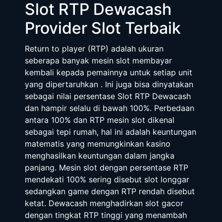
Slot RTP Dewacash
Provider Slot Terbaik
Return to player (RTP) adalah ukuran
seberapa banyak mesin slot membayar
kembali kepada pemainnya untuk setiap unit
yang dipertaruhkan . Ini juga bisa dinyatakan
sebagai nilai persentase Slot RTP Dewacash
dan hampir selalu di bawah 100%. Perbedaan
antara 100% dan RTP mesin slot dikenal
sebagai tepi rumah, hal ini adalah keuntungan
matematis yang memungkinkan kasino
menghasilkan keuntungan dalam jangka
panjang. Mesin slot dengan persentase RTP
mendekati 100% sering disebut slot longgar
sedangkan game dengan RTP rendah disebut
ketat. Dewacash menghadirkan slot gacor
dengan tingkat RTP tinggi yang menambah