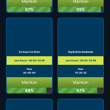
Mainkan
Mainkan
97%
95%
Ku Xuan Cai Shen
Big Buffalo Badlands
Jam Gacor : 00:00-23:59
Jam Gacor : 00:00-23:59
Pola
Pola
20-40-60
15-20-25
Mainkan
Mainkan
88%
87%