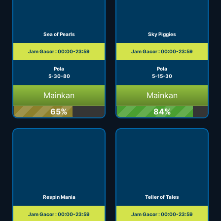
Sea of Pearls
Sky Piggies
Jam Gacor : 00:00-23:59
Jam Gacor : 00:00-23:59
Pola
Pola
5-30-80
5-15-30
Mainkan
Mainkan
65%
84%
Respin Mania
Teller of Tales
Jam Gacor : 00:00-23:59
Jam Gacor : 00:00-23:59