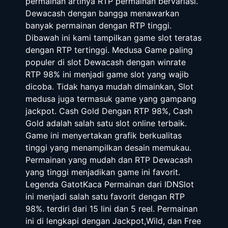
permainan artinya RTP permainan bervariasi.
Dewacash dengan bangga menawarkan
banyak permainan dengan RTP tinggi.
Dibawah ini kami tampilkan game slot teratas
dengan RTP tertinggi. Medusa Game paling
populer di slot Dewacash dengan winrate
RTP 98% ini menjadi game slot yang wajib
dicoba. Tidak hanya mudah dimainkan, Slot
medusa juga termasuk game yang gampang
jackpot. Cash Gold Dengan RTP 98%, Cash
Gold adalah salah satu slot online terbaik.
Game ini menyertakan grafik berkualitas
tinggi yang menampilkan desain memukau.
Permainan yang mudah dan RTP Dewacash
yang tinggi menjadikan game ini favorit.
Legenda GatotKaca Permainan dari IDNSlot
ini menjadi salah satu favorit dengan RTP
98%. terdiri dari 15 lini dan 5 reel. Permainan
ini di lengkapi dengan Jackpot,Wild, dan Free