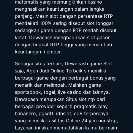
matematis yang memungkinkan kasino
menghasilkan keuntungan dalam jangka
panjang. Mesin slot dengan persentase RTP
mendekati 100% sering disebut slot longgar
sedangkan game dengan RTP rendah disebut
ketat. Dewacash menghadirkan slot gacor
dengan tingkat RTP tinggi yang menambah
keuntungan member.
Sebagai situs terbaik, Dewacash game Slot
saja, Agen Judi Online Terbaik s memiliki
berbagai game dengan berbagai bonus yang
menarik dan melimpah. Mainkan game
sportsbook, togel, live casino dan lainnya.
Dewacash merupakan Situs slot rtp dari
berbagai provider seperti pragmatic play,
habanero, pgsoft, idnslot, cq9 terpercaya
yang memiliki fasilitas Online 24 jam nonstop,
Layanan ini akan memudahkan kamu bermain