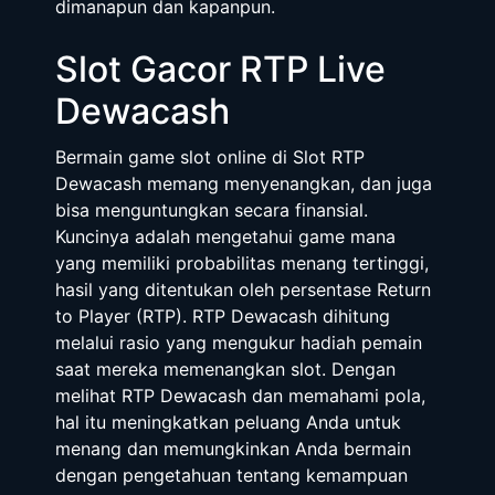
dimanapun dan kapanpun.
Slot Gacor RTP Live
Dewacash
Bermain game slot online di Slot RTP
Dewacash memang menyenangkan, dan juga
bisa menguntungkan secara finansial.
Kuncinya adalah mengetahui game mana
yang memiliki probabilitas menang tertinggi,
hasil yang ditentukan oleh persentase Return
to Player (RTP). RTP Dewacash dihitung
melalui rasio yang mengukur hadiah pemain
saat mereka memenangkan slot. Dengan
melihat RTP Dewacash dan memahami pola,
hal itu meningkatkan peluang Anda untuk
menang dan memungkinkan Anda bermain
dengan pengetahuan tentang kemampuan