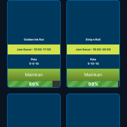
Golden Ink Rat
Strip n Roll
Jam Gacor : 15:00-17:00
Jam Gacor : 18:00-20:00
Pola
Pola
5-5-10
5-10-10
Mainkan
Mainkan
86%
98%