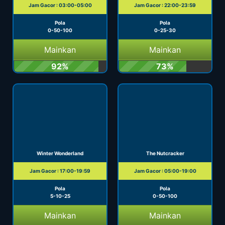
Jam Gacor : 03:00-05:00
Jam Gacor : 22:00-23:59
Pola
Pola
0-50-100
0-25-30
Mainkan
Mainkan
92%
73%
Winter Wonderland
The Nutcracker
Jam Gacor : 17:00-19:59
Jam Gacor : 05:00-19:00
Pola
Pola
5-10-25
0-50-100
Mainkan
Mainkan