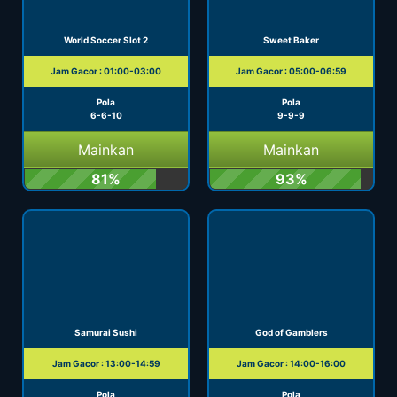
World Soccer Slot 2
Sweet Baker
Jam Gacor : 01:00-03:00
Jam Gacor : 05:00-06:59
Pola
Pola
6-6-10
9-9-9
Mainkan
Mainkan
81%
93%
Samurai Sushi
God of Gamblers
Jam Gacor : 13:00-14:59
Jam Gacor : 14:00-16:00
Pola
Pola