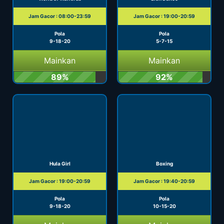
Jam Gacor : 08:00-23:59
Jam Gacor : 19:00-20:59
Pola
Pola
9-18-20
5-7-15
Mainkan
Mainkan
89%
92%
Hula Girl
Boxing
Jam Gacor : 19:00-20:59
Jam Gacor : 19:40-20:59
Pola
Pola
9-18-20
10-15-20