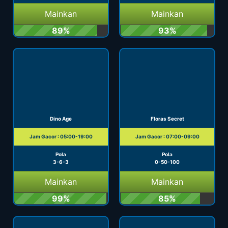
Mainkan
Mainkan
89%
93%
Dino Age
Floras Secret
Jam Gacor : 05:00-19:00
Jam Gacor : 07:00-09:00
Pola
Pola
3-6-3
0-50-100
Mainkan
Mainkan
99%
85%