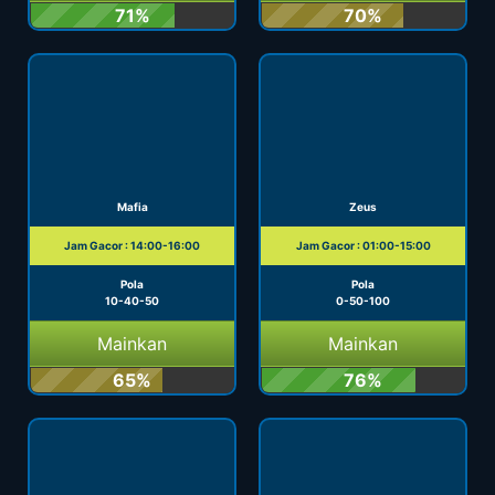
71%
70%
Mafia
Zeus
Jam Gacor : 14:00-16:00
Jam Gacor : 01:00-15:00
Pola
Pola
10-40-50
0-50-100
Mainkan
Mainkan
65%
76%