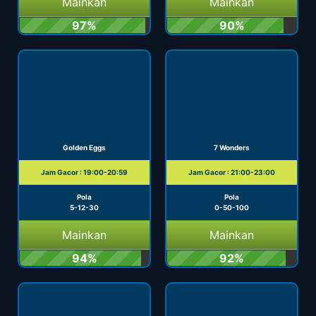
Mainkan
Mainkan
97%
90%
Golden Eggs
7 Wonders
Jam Gacor : 19:00-20:59
Jam Gacor : 21:00-23:00
Pola
Pola
5-12-30
0-50-100
Mainkan
Mainkan
94%
92%